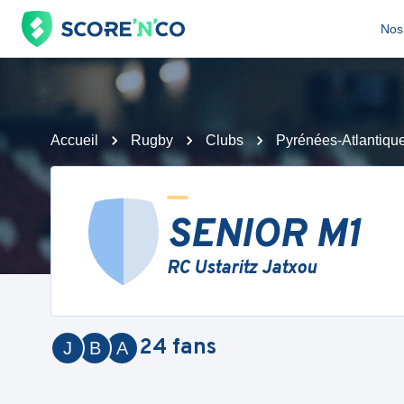
Nos 
Accueil
Rugby
Clubs
Pyrénées-Atlantiqu
SENIOR M1
RC Ustaritz Jatxou
24
fans
J
B
A