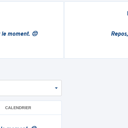
r le moment. 😔
Repos,
CALENDRIER