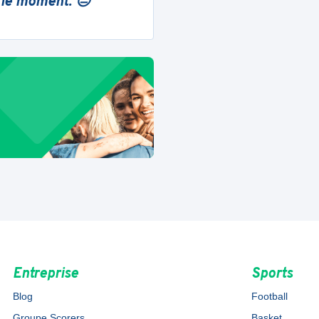
 le moment. 😔
Entreprise
Sports
Blog
Football
Groupe Scorers
Basket