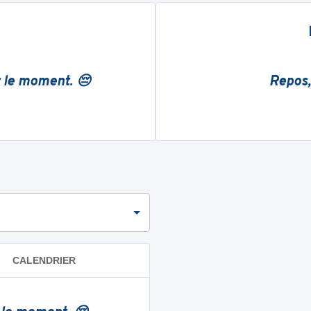
r le moment. 😔
Repos,
CALENDRIER