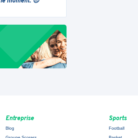
 le moment. 😔
Entreprise
Sports
Blog
Football
Groupe Scorers
Basket