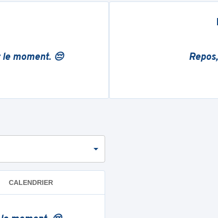
r le moment. 😔
Repos,
CALENDRIER