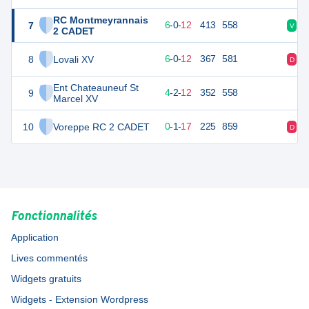
RC Montmeyrannais
7
31
18
6
-
0
-
12
413
558
V
D
2 CADET
8
Lovali XV
29
18
6
-
0
-
12
367
581
D
V
Ent Chateauneuf St
9
25
18
4
-
2
-
12
352
558
Marcel XV
10
Voreppe RC 2 CADET
1
18
0
-
1
-
17
225
859
D
D
Fonctionnalités
Application
Lives commentés
Widgets gratuits
Widgets - Extension Wordpress