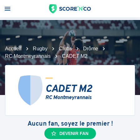
Accueil
Rugby
Clubs
Drôme
RC Montmeyrannais
CADET M2
CADET M2
RC Montmeyrannais
Aucun fan, soyez le premier !
DEVENIR FAN