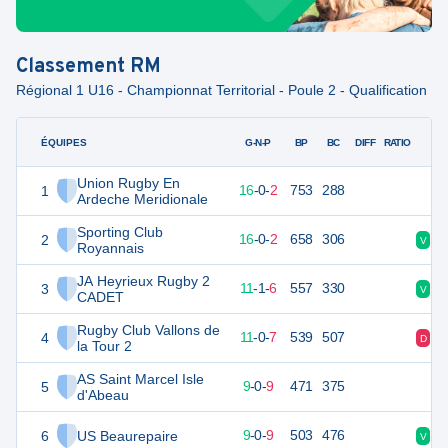
Classement
RM
Régional 1 U16 - Championnat Territorial - Poule 2 - Qualification
ÉQUIPES
PTS
JO
G-N-P
BP
BC
DIFF
RATIO
Union Rugby En
1
77
18
16
-
0
-
2
753
288
Ardeche Meridionale
Sporting Club
2
73
18
16
-
0
-
2
658
306
V
V
Royannais
JA Heyrieux Rugby 2
3
57
18
11
-
1
-
6
557
330
V
V
CADET
Rugby Club Vallons de
4
49
18
11
-
0
-
7
539
507
D
D
la Tour 2
AS Saint Marcel Isle
5
45
18
9
-
0
-
9
471
375
d'Abeau
6
US Beaurepaire
41
18
9
-
0
-
9
503
476
V
D