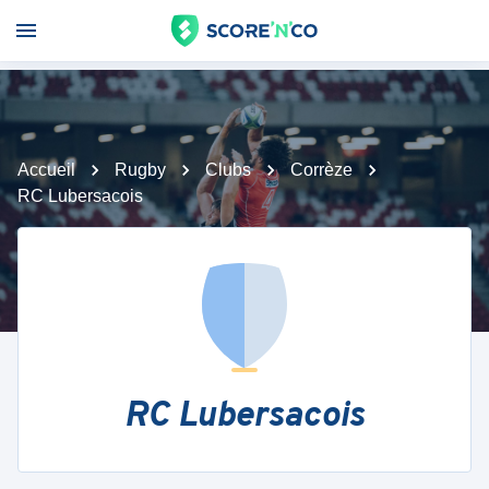
Accueil
Rugby
Clubs
Corrèze
RC Lubersacois
RC Lubersacois