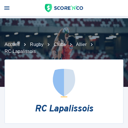
Accueil
Rugby
Clubs
Allier
RC Lapalissois
RC Lapalissois