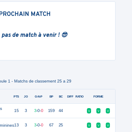
PROCHAIN MATCH
 pas de match à venir ! 😎
oule 1 - Matchs de classement 25 a 29
PTS
JO
G-N-P
BP
BC
DIFF
RATIO
FORME
is
15
3
3
-
0
-
0
159
44
V
V
V
éminines
13
3
3
-
0
-
0
67
25
V
V
V