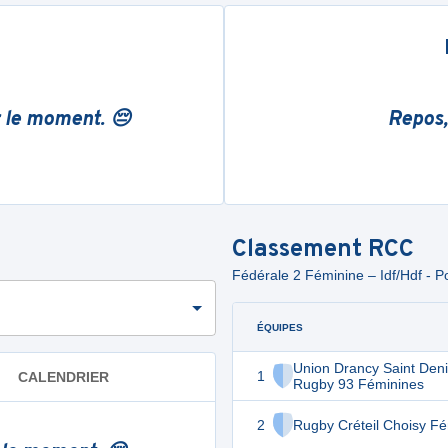
r le moment. 😔
Repos,
Classement
RCC
Fédérale 2 Féminine – Idf/Hdf - P
ÉQUIPES
Union Drancy Saint Den
1
CALENDRIER
Rugby 93 Féminines
2
Rugby Créteil Choisy F