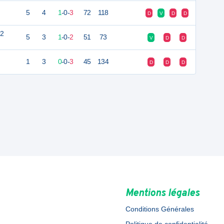
5
4
1
-
0
-
3
72
118
D
V
D
D
 2
5
3
1
-
0
-
2
51
73
V
D
D
1
3
0
-
0
-
3
45
134
D
D
D
Mentions légales
Conditions Générales