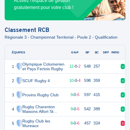
Activez l'espace de gestion
gratuitement pour votre club !
Classement
RCB
Régionale 3 - Championnat Territorial - Poule 2 - Qualification
ÉQUIPES
PTS
JO
G-N-P
BP
BC
DIFF
RATIO
Olympique Columerien
1
59
14
12
-
0
-
2
548
257
V
D
et Pays Fertois Rugby
2
SCUF Rugby 4
48
14
10
-
0
-
4
598
359
V
V
3
Provins Rugby Club
47
14
9
-
0
-
5
597
415
V
V
Rugby Charenton
4
46
14
9
-
0
-
5
542
389
V
V
Maisons Alfort St
Maurice
Rugby Club les
5
44
14
8
-
0
-
6
457
324
D
V
Mureaux