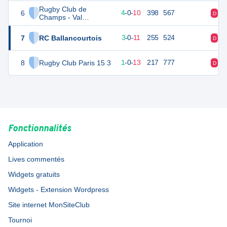
Rugby Club de
6
24
14
4
-
0
-
10
398
567
D
D
Champs - Val
Maubuee
7
RC Ballancourtois
15
14
3
-
0
-
11
255
524
D
D
8
Rugby Club Paris 15 3
6
14
1
-
0
-
13
217
777
D
D
Fonctionnalités
Application
Lives commentés
Widgets gratuits
Widgets - Extension Wordpress
Site internet MonSiteClub
Tournoi