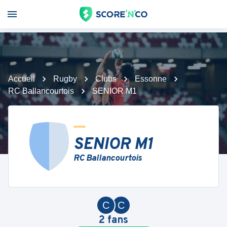
Accueil
Rugby
Clubs
Essonne
RC Ballancourtois
SENIOR M1
SENIOR M1
RC Ballancourtois
C
C
2
fans