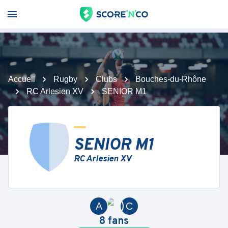
Accueil
Rugby
Clubs
Bouches-du-Rhône
RC Arlesien XV
SENIOR M1
SENIOR M1
RC Arlesien XV
A
C
8
fans