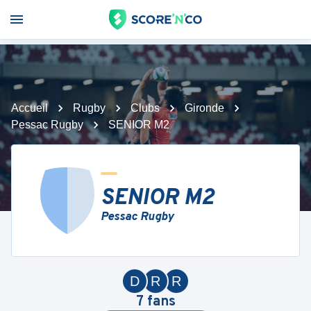
Accueil
Rugby
Clubs
Gironde
Pessac Rugby
SENIOR M2
SENIOR M2
Pessac Rugby
D
R
R
7
fans