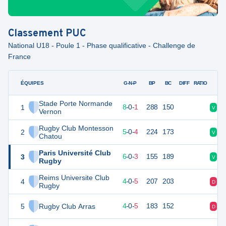
Classement
PUC
National U18 - Poule 1 - Phase qualificative - Challenge de
France
ÉQUIPES
PTS
JO
G-N-P
BP
BC
DIFF
RATIO
Stade Porte Normande
1
38
9
8
-
0
-
1
288
150
V
V
Vernon
Rugby Club Montesson
2
25
9
5
-
0
-
4
224
173
V
V
Chatou
Paris Université Club
3
25
9
6
-
0
-
3
155
189
V
D
Rugby
Reims Universite Club
4
20
9
4
-
0
-
5
207
203
D
V
Rugby
5
Rugby Club Arras
20
9
4
-
0
-
5
183
152
D
D