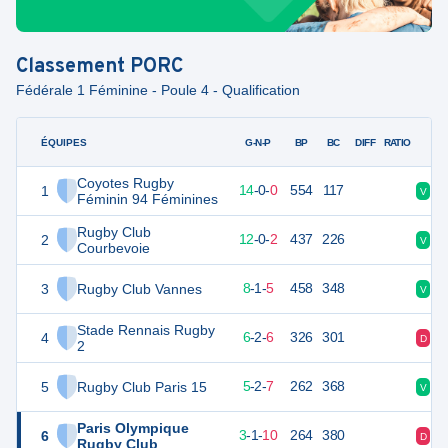
Classement
PORC
Fédérale 1 Féminine - Poule 4 - Qualification
ÉQUIPES
PTS
JO
G-N-P
BP
BC
DIFF
RATIO
Coyotes Rugby
1
66
14
14
-
0
-
0
554
117
V
V
Féminin 94 Féminines
Rugby Club
2
56
14
12
-
0
-
2
437
226
V
V
Courbevoie
3
Rugby Club Vannes
41
14
8
-
1
-
5
458
348
V
V
Stade Rennais Rugby
4
34
14
6
-
2
-
6
326
301
D
V
2
5
Rugby Club Paris 15
28
14
5
-
2
-
7
262
368
V
D
Paris Olympique
6
18
14
3
-
1
-
10
264
380
D
D
Rugby Club