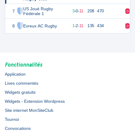
US Joué Rugby
7
14
14
3
-
0
-
11
208
470
D
D
Fédérale 1
8
Evreux AC Rugby
11
14
1
-
2
-
11
135
434
D
D
Fonctionnalités
Application
Lives commentés
Widgets gratuits
Widgets - Extension Wordpress
Site internet MonSiteClub
Tournoi
Convocations