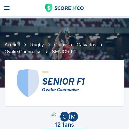
Accueil
Rugby
Clubs
Calvados
Ovalie Caennaise
SENIOR F1
SENIOR F1
Ovalie Caennaise
C
M
12
fans