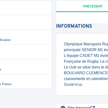
PRÉCÉDENT
INFORMATIONS
fication
Olympique Marcquois Rugb
principale SENIOR M1 évo
L'équipe CADET M1 évolue
Française de Rugby. Le cl
Le club se situe dans le 
e
BOULVARD CLEMENCEAU 59
classements et calendrier
de France
Score'n'co.