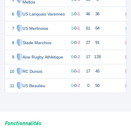
Mellois
6
US Lanquais Varennes
5
2
1
-
0
-
1
46
36
D
7
US Merlinoise
5
2
1
-
0
-
1
61
64
V
8
Stade Marchois
0
2
0
-
0
-
2
27
91
D
9
Aixe Rugby Athlétique
0
2
0
-
0
-
2
17
128
D
10
RC Dunois
-1
2
0
-
0
-
2
17
45
D
11
US Beaulieu
-4
2
0
-
0
-
2
0
50
D
Fonctionnalités