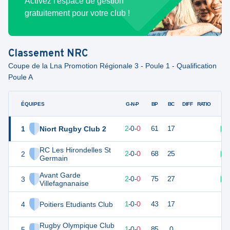
Activez l'espace de gestion
gratuitement pour votre club !
Classement
NRC
Coupe de la Lna Promotion Régionale 3 - Poule 1 - Qualification
Poule A
ÉQUIPES
PTS
JO
G-N-P
BP
BC
DIFF
RATIO
1
Niort Rugby Club 2
10
2
2
-
0
-
0
61
17
V
RC Les Hirondelles St
2
10
2
2
-
0
-
0
68
25
V
Germain
Avant Garde
3
9
2
2
-
0
-
0
75
27
V
Villefagnanaise
4
Poitiers Etudiants Club
5
1
1
-
0
-
0
43
17
Rugby Olympique Club
5
5
1
1
-
0
-
0
85
0