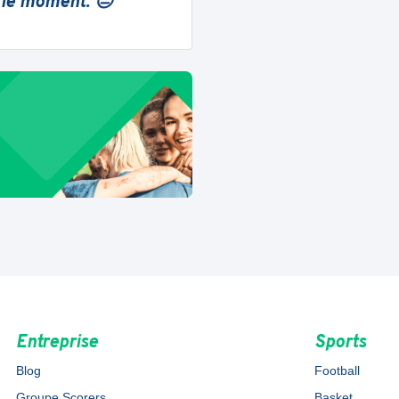
 le moment. 😔
Entreprise
Sports
Blog
Football
Groupe Scorers
Basket