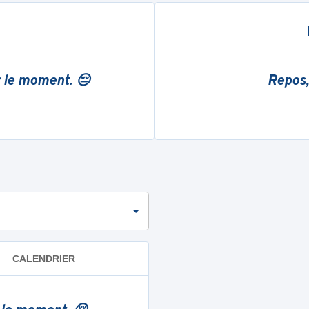
r le moment. 😔
Repos,
CALENDRIER