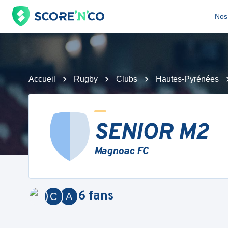
Nos 
Accueil
Rugby
Clubs
Hautes-Pyrénées
SENIOR M2
Magnoac FC
6
fans
C
A