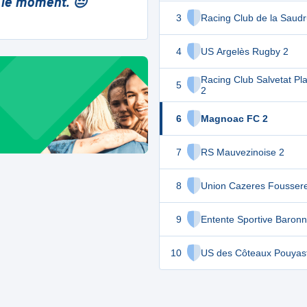
 le moment. 😔
3
Racing Club de la Saud
4
US Argelès Rugby 2
Racing Club Salvetat Pl
5
2
6
Magnoac FC 2
7
RS Mauvezinoise 2
8
Union Cazeres Foussere
9
Entente Sportive Baronn
10
US des Côteaux Pouyast