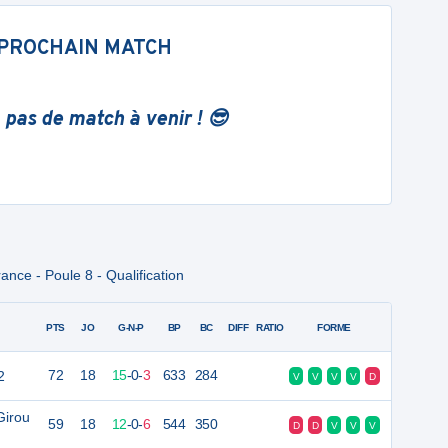
PROCHAIN MATCH
 pas de match à venir ! 😎
nce - Poule 8 - Qualification
PTS
JO
G-N-P
BP
BC
DIFF
RATIO
FORME
2
72
18
15
-
0
-
3
633
284
V
V
V
V
D
Girou
59
18
12
-
0
-
6
544
350
D
D
V
V
V