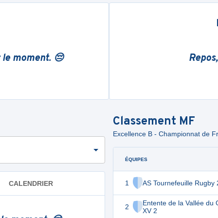
r le moment. 😔
Repos,
Classement
MF
Excellence B - Championnat de Fra
ÉQUIPES
1
AS Tournefeuille Rugby 
CALENDRIER
Entente de la Vallée du 
2
XV 2