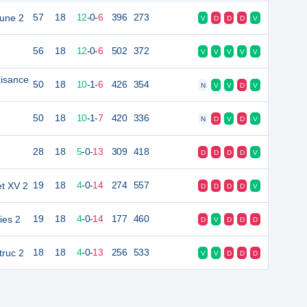
rune 2
57
18
12
-
0
-
6
396
273
V
D
D
D
V
56
18
12
-
0
-
6
502
372
V
V
V
V
V
aisance
50
18
10
-
1
-
6
426
354
N
V
V
D
V
50
18
10
-
1
-
7
420
336
N
D
V
D
V
28
18
5
-
0
-
13
309
418
D
D
D
D
V
t XV 2
19
18
4
-
0
-
14
274
557
D
D
D
D
V
ies 2
19
18
4
-
0
-
14
177
460
D
V
D
D
D
ruc 2
18
18
4
-
0
-
13
256
533
V
V
D
D
D