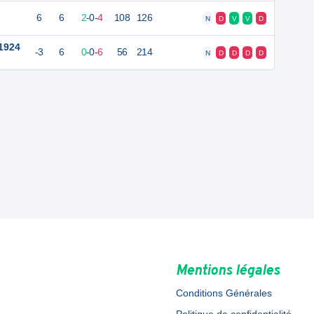
6
6
2
-
0
-
4
108
126
N
D
V
V
D
 1924
-3
6
0
-
0
-
6
56
214
N
D
D
D
D
Mentions légales
Conditions Générales