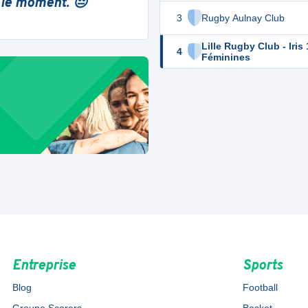
 le moment. 😔
3
Rugby Aulnay Club
Lille Rugby Club - Iris
4
Féminines
Entreprise
Sports
Blog
Football