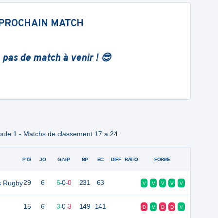
PROCHAIN MATCH
 pas de match à venir ! 😎
oule 1 - Matchs de classement 17 a 24
PTS
JO
G-N-P
BP
BC
DIFF
RATIO
FORME
s Rugby
29
6
6
-
0
-
0
231
63
V
V
V
V
V
15
6
3
-
0
-
3
149
141
D
V
D
D
V