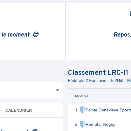
r le moment. 😔
Repos,
Classement
LRC-I1
Fédérale 2 Féminine – Idf/Hdf - P
ÉQUIPES
1
Sainte Genevieve Sport
CALENDRIER
2
Red Star Rugby