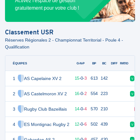
Activez l'espace de gestion
gratuitement pour votre club !
Classement
USR
Réserves Régionales 2 - Championnat Territorial - Poule 4 -
Qualification
ÉQUIPES
PTS
JO
G-N-P
BP
BC
DIFF
RATIO
1
AS Capelaine XV 2
75
18
15
-
0
-
3
613
142
V
V
2
AS Castelmoron XV 2
74
18
16
-
0
-
2
554
223
V
V
3
Rugby Club Bazeillais
71
18
14
-
0
-
4
570
210
D
4
ES Montignac Rugby 2
53
18
12
-
0
-
6
502
439
V
V
5
Gabardan AS 2
45
18
10
-
0
-
8
457
420
V
D