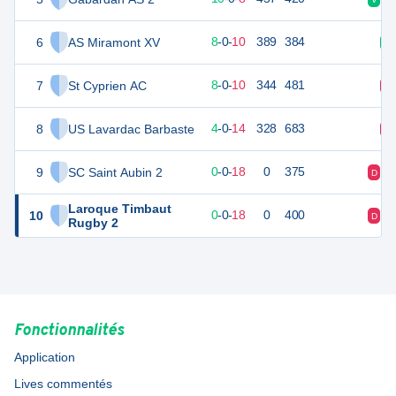
6
AS Miramont XV
41
18
8
-
0
-
10
389
384
V
7
St Cyprien AC
34
18
8
-
0
-
10
344
481
D
8
US Lavardac Barbaste
18
18
4
-
0
-
14
328
683
D
9
SC Saint Aubin 2
-36
18
0
-
0
-
18
0
375
D
D
Laroque Timbaut
10
-36
18
0
-
0
-
18
0
400
D
D
Rugby 2
Fonctionnalités
Application
Lives commentés