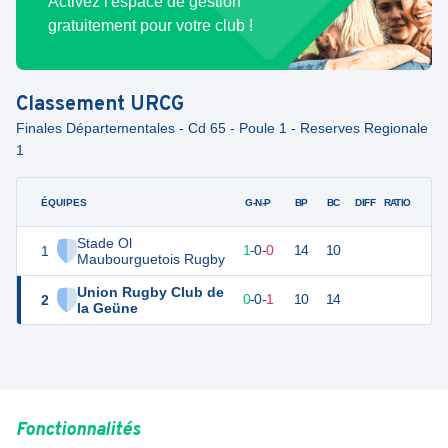
Activez l'espace de gestion
gratuitement pour votre club !
Classement
URCG
Finales Départementales - Cd 65 - Poule 1 - Reserves Regionale
1
ÉQUIPES
PTS
JO
G-N-P
BP
BC
DIFF
RATIO
Stade Ol
1
4
1
1
-
0
-
0
14
10
Maubourguetois Rugby
Union Rugby Club de
2
1
1
0
-
0
-
1
10
14
la Geüne
Fonctionnalités