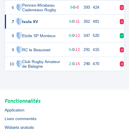
Pennes-Mirabeau
6
48
18
9
-
0
-
8
393
424
D
V
Cadeneaux Rugby
7
Isula XV
30
18
6
-
0
-
11
352
481
D
D
8
Etoile SP Monteux
29
18
6
-
0
-
12
347
520
V
D
9
RC le Beausset
27
18
5
-
0
-
12
291
415
D
D
Club Rugby Amateur
10
18
18
2
-
0
-
16
290
470
D
D
de Balagne
Fonctionnalités
Application
Lives commentés
Widgets gratuits