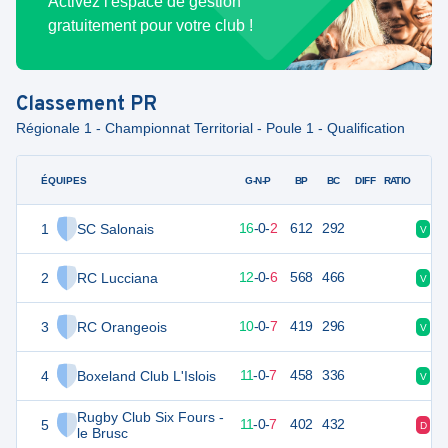
Activez l'espace de gestion
gratuitement pour votre club !
Classement
PR
Régionale 1 - Championnat Territorial - Poule 1 - Qualification
ÉQUIPES
PTS
JO
G-N-P
BP
BC
DIFF
RATIO
1
SC Salonais
80
18
16
-
0
-
2
612
292
V
V
2
RC Lucciana
60
18
12
-
0
-
6
568
466
V
D
3
RC Orangeois
58
18
10
-
0
-
7
419
296
V
V
4
Boxeland Club L'Islois
57
18
11
-
0
-
7
458
336
V
V
Rugby Club Six Fours -
5
53
18
11
-
0
-
7
402
432
D
V
le Brusc