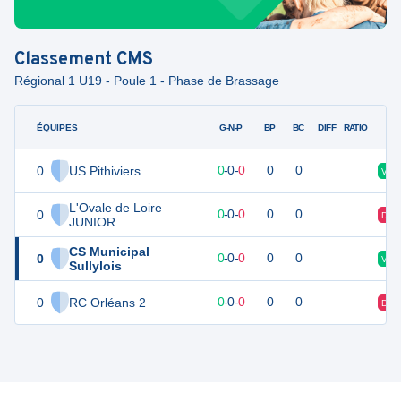
Classement
CMS
Régional 1 U19 - Poule 1 - Phase de Brassage
ÉQUIPES
PTS
JO
G-N-P
BP
BC
DIFF
RATIO
0
US Pithiviers
0
0
0
-
0
-
0
0
0
V
L'Ovale de Loire
0
0
0
0
-
0
-
0
0
0
D
JUNIOR
CS Municipal
0
0
0
0
-
0
-
0
0
0
V
Sullylois
0
RC Orléans 2
0
0
0
-
0
-
0
0
0
D