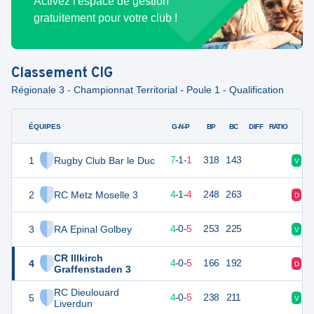
Activez l'espace de gestion
gratuitement pour votre club !
Classement
CIG
Régionale 3 - Championnat Territorial - Poule 1 - Qualification
ÉQUIPES
PTS
JO
G-N-P
BP
BC
DIFF
RATIO
1
Rugby Club Bar le Duc
36
9
7
-
1
-
1
318
143
V
V
2
RC Metz Moselle 3
25
9
4
-
1
-
4
248
263
D
V
3
RA Epinal Golbey
24
9
4
-
0
-
5
253
225
V
V
CR Illkirch
4
21
9
4
-
0
-
5
166
192
D
D
Graffenstaden 3
RC Dieulouard
5
21
9
4
-
0
-
5
238
211
V
D
Liverdun