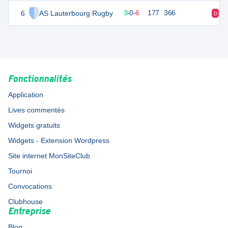
6
AS Lauterbourg Rugby
17
9
3
-
0
-
6
177
366
D
D
Fonctionnalités
Application
Lives commentés
Widgets gratuits
Widgets - Extension Wordpress
Site internet MonSiteClub
Tournoi
Convocations
Clubhouse
Entreprise
Blog