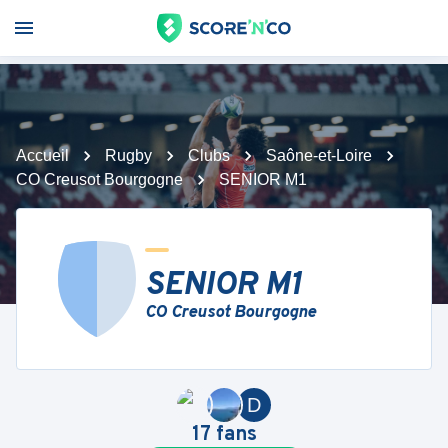
Accueil
Rugby
Clubs
Saône-et-Loire
CO Creusot Bourgogne
SENIOR M1
SENIOR M1
CO Creusot Bourgogne
D
17
fans