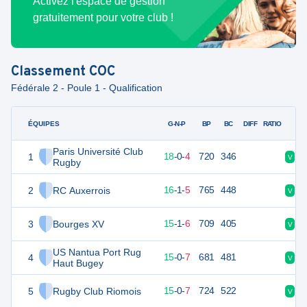
Activez l'espace de gestion
gratuitement pour votre club !
Classement
COC
Fédérale 2 - Poule 1 - Qualification
ÉQUIPES
PTS
JO
G-N-P
BP
BC
DIFF
RATIO
Paris Université Club
1
94
22
18
-
0
-
4
720
346
V
D
Rugby
2
RC Auxerrois
86
22
16
-
1
-
5
765
448
V
V
3
Bourges XV
83
22
15
-
1
-
6
709
405
V
V
US Nantua Port Rug
4
79
22
15
-
0
-
7
681
481
V
V
Haut Bugey
5
Rugby Club Riomois
78
22
15
-
0
-
7
724
522
V
D