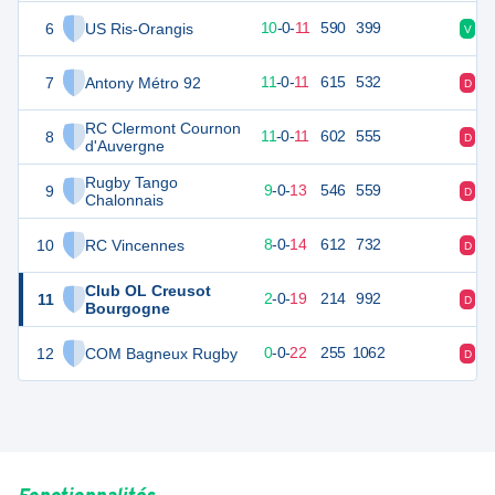
6
US Ris-Orangis
65
22
10
-
0
-
11
590
399
V
V
7
Antony Métro 92
64
22
11
-
0
-
11
615
532
D
V
RC Clermont Cournon
8
62
22
11
-
0
-
11
602
555
D
D
d'Auvergne
Rugby Tango
9
55
22
9
-
0
-
13
546
559
D
V
Chalonnais
10
RC Vincennes
49
22
8
-
0
-
14
612
732
D
D
Club OL Creusot
11
14
22
2
-
0
-
19
214
992
D
D
Bourgogne
12
COM Bagneux Rugby
8
22
0
-
0
-
22
255
1062
D
D