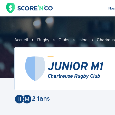
Nos 
Accueil
Rugby
Clubs
Isère
Chartreu
JUNIOR M1
Chartreuse Rugby Club
2
fans
H
M