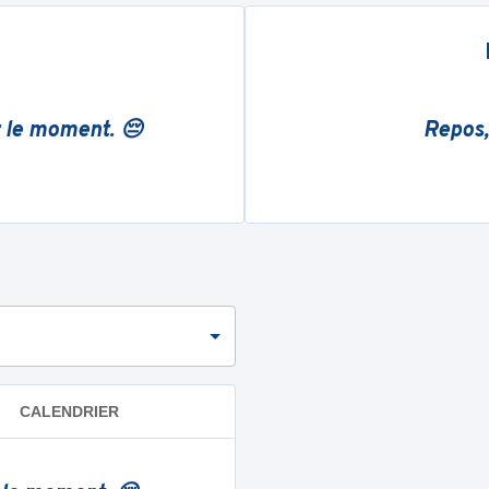
r le moment. 😔
Repos,
CALENDRIER