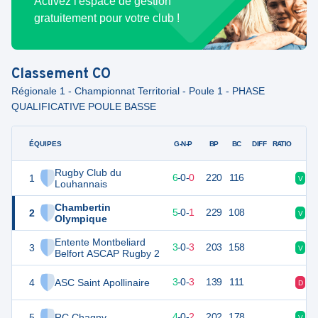
Activez l'espace de gestion
gratuitement pour votre club !
Classement
CO
Régionale 1 - Championnat Territorial - Poule 1 - PHASE
QUALIFICATIVE POULE BASSE
ÉQUIPES
PTS
JO
G-N-P
BP
BC
DIFF
RATIO
Rugby Club du
1
53
6
6
-
0
-
0
220
116
V
V
Louhannais
Chambertin
2
47
6
5
-
0
-
1
229
108
V
V
Olympique
Entente Montbeliard
3
43
6
3
-
0
-
3
203
158
V
D
Belfort ASCAP Rugby 2
4
ASC Saint Apollinaire
28
6
3
-
0
-
3
139
111
D
D
5
RC Chagny
26
6
4
-
0
-
2
202
178
V
D