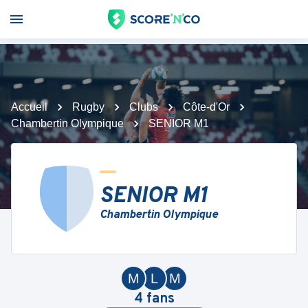
Accueil
Rugby
Clubs
Côte-d'Or
Chambertin Olympique
SENIOR M1
SENIOR M1
Chambertin Olympique
M
L
M
4
fans