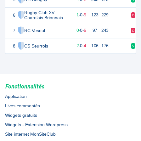
Rugby Club XV
6
17
6
1
-
0
-
5
123
229
D
D
Charolais Brionnais
7
RC Vesoul
15
6
0
-
0
-
6
97
243
D
D
8
CS Seurrois
10
6
2
-
0
-
4
106
176
V
D
Fonctionnalités
Application
Lives commentés
Widgets gratuits
Widgets - Extension Wordpress
Site internet MonSiteClub