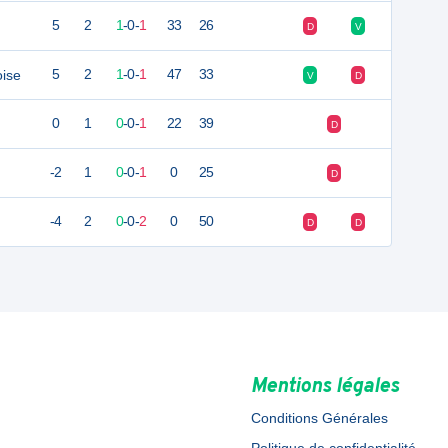
5
2
1
-
0
-
1
33
26
D
V
oise
5
2
1
-
0
-
1
47
33
V
D
0
1
0
-
0
-
1
22
39
D
-2
1
0
-
0
-
1
0
25
D
-4
2
0
-
0
-
2
0
50
D
D
Mentions légales
Conditions Générales