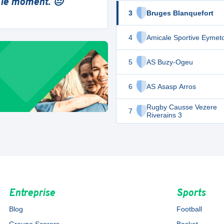
 le moment. 😔
3
Bruges Blanquefort
4
Amicale Sportive Eymet
5
AS Buzy-Ogeu
6
AS Asasp Arros
Rugby Causse Vezere
7
Riverains 3
Entreprise
Sports
Blog
Football