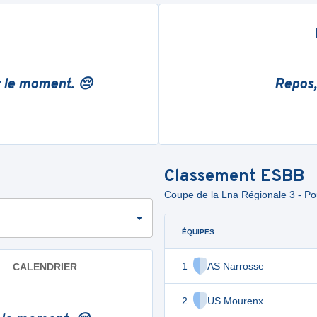
r le moment. 😔
Repos,
Classement
ESBB
Coupe de la Lna Régionale 3 - Pou
ÉQUIPES
1
AS Narrosse
CALENDRIER
2
US Mourenx