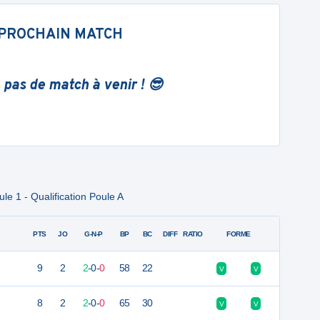
PROCHAIN MATCH
 pas de match à venir ! 😎
le 1 - Qualification Poule A
PTS
JO
G-N-P
BP
BC
DIFF
RATIO
FORME
9
2
2
-
0
-
0
58
22
V
V
8
2
2
-
0
-
0
65
30
V
V