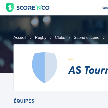
Nos 
Accueil
Rugby
Clubs
Saône-et-Loire
AS Tour
ÉQUIPES