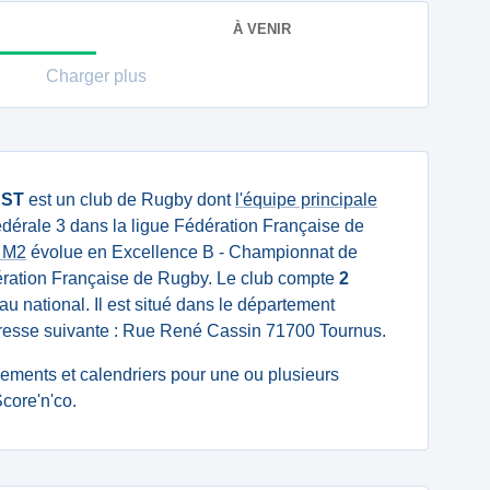
À VENIR
Charger plus
ST
est un club de Rugby dont
l'équipe principale
dérale 3 dans la ligue Fédération Française de
 M2
évolue en Excellence B - Championnat de
ération Française de Rugby. Le club compte
2
u national. Il est situé dans le département
adresse suivante : Rue René Cassin 71700 Tournus.
ssements et calendriers pour une ou plusieurs
core'n'co.