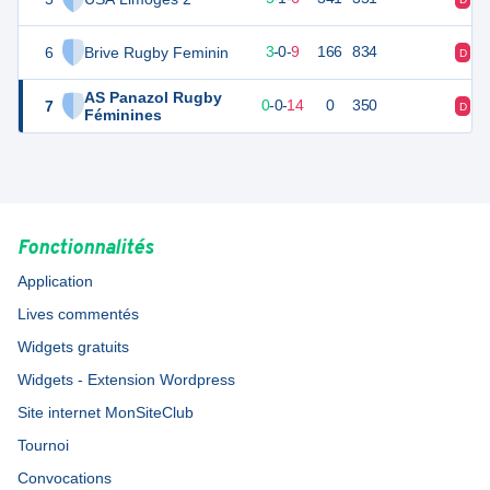
6
Brive Rugby Feminin
14
12
3
-
0
-
9
166
834
D
D
AS Panazol Rugby
7
-28
14
0
-
0
-
14
0
350
D
D
Féminines
Fonctionnalités
Application
Lives commentés
Widgets gratuits
Widgets - Extension Wordpress
Site internet MonSiteClub
Tournoi
Convocations