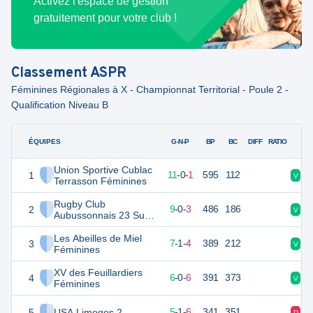
Activez l'espace de gestion
gratuitement pour votre club !
Classement
ASPR
Féminines Régionales à X - Championnat Territorial - Poule 2 -
Qualification Niveau B
ÉQUIPES
PTS
JO
G-N-P
BP
BC
DIFF
RATIO
Union Sportive Cublac
1
54
12
11
-
0
-
1
595
112
V
V
Terrasson Féminines
Rugby Club
2
45
12
9
-
0
-
3
486
186
V
V
Aubussonnais 23 Sud
Féminines
Les Abeilles de Miel
3
36
12
7
-
1
-
4
389
212
V
D
Féminines
XV des Feuillardiers
4
31
12
6
-
0
-
6
391
373
V
V
Féminines
5
USA Limoges 2
27
12
5
-
1
-
6
341
351
D
V