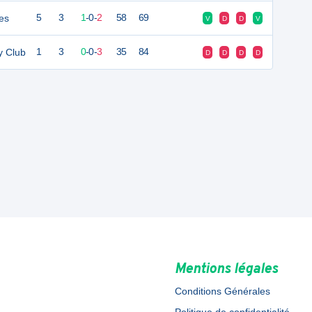
es
5
3
1
-
0
-
2
58
69
V
D
D
V
y Club
1
3
0
-
0
-
3
35
84
D
D
D
D
Mentions légales
Conditions Générales