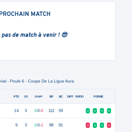
PROCHAIN MATCH
 pas de match à venir ! 😎
rial - Poule 6 - Coupe De La Ligue Aura
PTS
JO
G-N-P
BP
BC
DIFF
RATIO
FORME
14
3
3
-
0
-
0
112
59
V
V
V
V
9
3
2
-
0
-
1
88
81
D
V
V
D