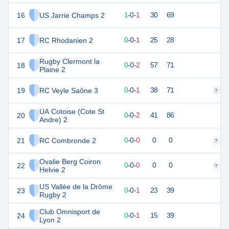
16
US Jarrie Champs 2
4
2
1
-
0
-
1
30
69
17
RC Rhodanien 2
1
1
0
-
0
-
1
25
28
Rugby Clermont la
18
1
2
0
-
0
-
2
57
71
Plaine 2
19
RC Veyle Saône 3
0
1
0
-
0
-
1
38
71
?
?
UA Cotoise (Cote St
20
0
2
0
-
0
-
2
41
86
Andre) 2
21
RC Combronde 2
0
0
0
-
0
-
0
0
0
?
?
Ovalie Berg Coiron
22
0
0
0
-
0
-
0
0
0
?
?
Helvie 2
US Vallée de la Drôme
23
0
1
0
-
0
-
1
23
39
Rugby 2
Club Omnisport de
24
0
1
0
-
0
-
1
15
39
Lyon 2