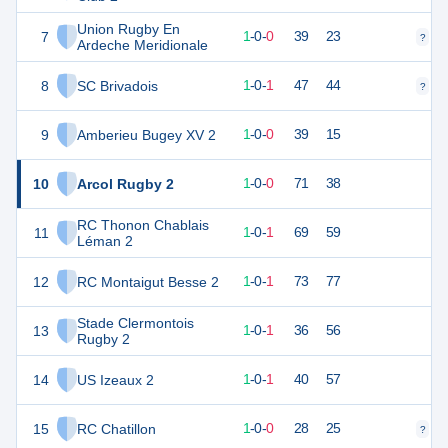
Union Rugby En
7
5
1
1
-
0
-
0
39
23
?
?
Ardeche Meridionale
8
SC Brivadois
5
2
1
-
0
-
1
47
44
?
?
9
Amberieu Bugey XV 2
5
1
1
-
0
-
0
39
15
10
Arcol Rugby 2
5
1
1
-
0
-
0
71
38
RC Thonon Chablais
11
5
2
1
-
0
-
1
69
59
Léman 2
12
RC Montaigut Besse 2
4
2
1
-
0
-
1
73
77
Stade Clermontois
13
4
2
1
-
0
-
1
36
56
Rugby 2
14
US Izeaux 2
4
2
1
-
0
-
1
40
57
15
RC Chatillon
4
1
1
-
0
-
0
28
25
?
?