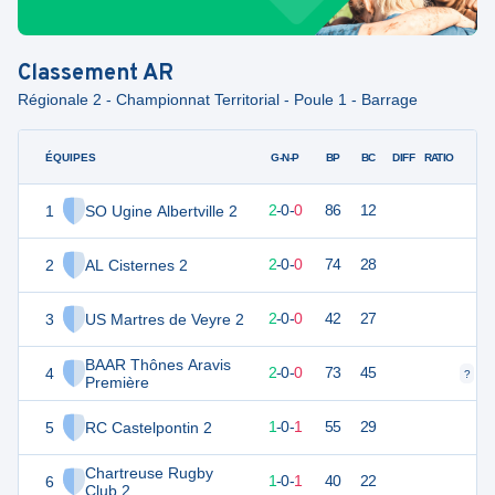
Classement
AR
Régionale 2 - Championnat Territorial - Poule 1 - Barrage
ÉQUIPES
PTS
JO
G-N-P
BP
BC
DIFF
RATIO
1
SO Ugine Albertville 2
10
2
2
-
0
-
0
86
12
2
AL Cisternes 2
9
2
2
-
0
-
0
74
28
3
US Martres de Veyre 2
8
2
2
-
0
-
0
42
27
BAAR Thônes Aravis
4
8
2
2
-
0
-
0
73
45
?
?
Première
5
RC Castelpontin 2
6
2
1
-
0
-
1
55
29
Chartreuse Rugby
6
6
2
1
-
0
-
1
40
22
Club 2