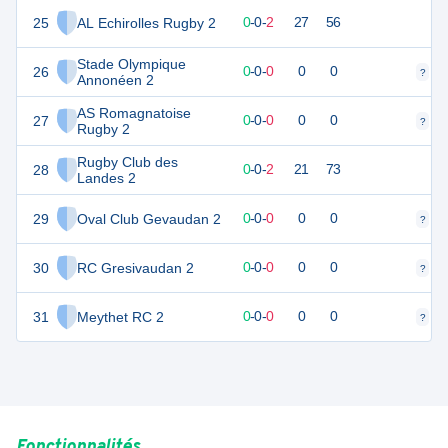
25
AL Echirolles Rugby 2
0
2
0
-
0
-
2
27
56
Stade Olympique
26
0
0
0
-
0
-
0
0
0
?
?
Annonéen 2
AS Romagnatoise
27
0
0
0
-
0
-
0
0
0
?
?
Rugby 2
Rugby Club des
28
0
2
0
-
0
-
2
21
73
Landes 2
29
Oval Club Gevaudan 2
0
0
0
-
0
-
0
0
0
?
?
30
RC Gresivaudan 2
0
0
0
-
0
-
0
0
0
?
?
31
Meythet RC 2
0
0
0
-
0
-
0
0
0
?
?
Fonctionnalités