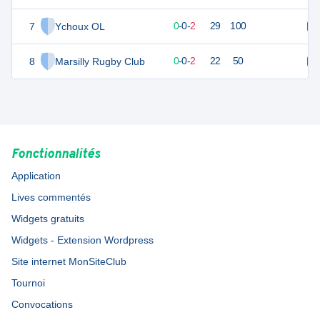
7
Ychoux OL
0
2
0
-
0
-
2
29
100
D
8
Marsilly Rugby Club
-1
2
0
-
0
-
2
22
50
D
Fonctionnalités
Application
Lives commentés
Widgets gratuits
Widgets - Extension Wordpress
Site internet MonSiteClub
Tournoi
Convocations