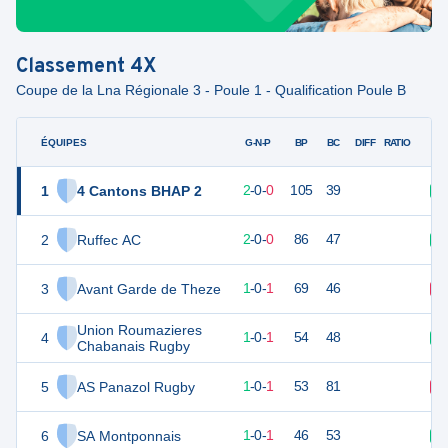
Classement
4X
Coupe de la Lna Régionale 3 - Poule 1 - Qualification Poule B
ÉQUIPES
PTS
JO
G-N-P
BP
BC
DIFF
RATIO
1
4 Cantons BHAP 2
9
2
2
-
0
-
0
105
39
V
2
Ruffec AC
9
2
2
-
0
-
0
86
47
V
3
Avant Garde de Theze
6
2
1
-
0
-
1
69
46
D
Union Roumazieres
4
5
2
1
-
0
-
1
54
48
V
Chabanais Rugby
5
AS Panazol Rugby
4
2
1
-
0
-
1
53
81
D
6
SA Montponnais
4
2
1
-
0
-
1
46
53
V