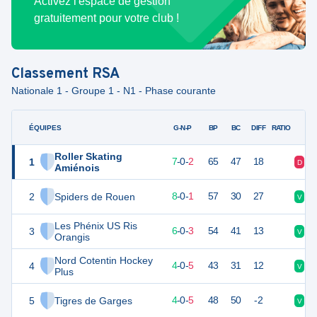
Activez l'espace de gestion
gratuitement pour votre club !
Classement
RSA
Nationale 1 - Groupe 1 - N1 - Phase courante
ÉQUIPES
PTS
JO
G-N-P
BP
BC
DIFF
RATIO
Roller Skating
1
23
9
7
-
0
-
2
65
47
18
D
V
Amiénois
2
Spiders de Rouen
22
9
8
-
0
-
1
57
30
27
V
V
Les Phénix US Ris
3
19
9
6
-
0
-
3
54
41
13
V
D
Orangis
Nord Cotentin Hockey
4
12
9
4
-
0
-
5
43
31
12
V
D
Plus
5
Tigres de Garges
11
9
4
-
0
-
5
48
50
-2
V
D