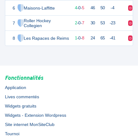
6
Maisons-Laffitte
11
9
4
-
0
-
5
46
50
-4
D
V
Roller Hockey
7
7
9
2
-
0
-
7
30
53
-23
D
D
Collegien
8
Les Rapaces de Reims
3
9
1
-
0
-
8
24
65
-41
D
V
Fonctionnalités
Application
Lives commentés
Widgets gratuits
Widgets - Extension Wordpress
Site internet MonSiteClub
Tournoi