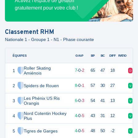
Activez l'espace de gestion
gratuitement pour votre club !
Classement
RHM
Nationale 1 - Groupe 1 - N1 - Phase courante
ÉQUIPES
PTS
JO
G-N-P
BP
BC
DIFF
RATIO
Roller Skating
1
23
9
7
-
0
-
2
65
47
18
D
V
Amiénois
2
Spiders de Rouen
22
9
8
-
0
-
1
57
30
27
V
V
Les Phénix US Ris
3
19
9
6
-
0
-
3
54
41
13
V
D
Orangis
Nord Cotentin Hockey
4
12
9
4
-
0
-
5
43
31
12
V
D
Plus
5
Tigres de Garges
11
9
4
-
0
-
5
48
50
-2
V
D