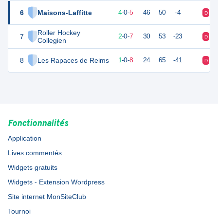
6
Maisons-Laffitte
11
9
4
-
0
-
5
46
50
-4
D
V
Roller Hockey
7
7
9
2
-
0
-
7
30
53
-23
D
D
Collegien
8
Les Rapaces de Reims
3
9
1
-
0
-
8
24
65
-41
D
V
Fonctionnalités
Application
Lives commentés
Widgets gratuits
Widgets - Extension Wordpress
Site internet MonSiteClub
Tournoi