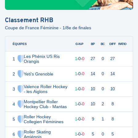
Classement
RHB
Coupe de France Féminine - 1/8e de finales
ÉQUIPES
PTS
JO
G-N-P
BP
BC
DIFF
RATIO
Les Phénix US Ris
1
3
1
1
-
0
-
0
27
0
27
Orangis
2
Yeti's Grenoble
3
1
1
-
0
-
0
14
0
14
Valence Roller Hockey
3
3
1
1
-
0
-
0
10
0
10
- les Aiglons
Montpellier Roller
4
3
1
1
-
0
-
0
10
2
8
Hockey Club - Mantas
Roller Hockey
5
3
1
1
-
0
-
0
9
1
8
Collegien Féminines
Roller Skating
6
3
1
1
-
0
-
0
5
0
5
Amiénois