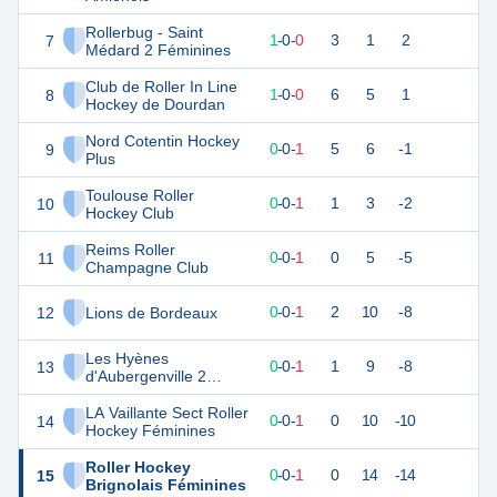
Rollerbug - Saint
7
3
1
1
-
0
-
0
3
1
2
Médard 2 Féminines
Club de Roller In Line
8
2
1
1
-
0
-
0
6
5
1
Hockey de Dourdan
Nord Cotentin Hockey
9
1
1
0
-
0
-
1
5
6
-1
Plus
Toulouse Roller
10
0
1
0
-
0
-
1
1
3
-2
Hockey Club
Reims Roller
11
0
1
0
-
0
-
1
0
5
-5
Champagne Club
12
Lions de Bordeaux
0
1
0
-
0
-
1
2
10
-8
Les Hyènes
13
0
1
0
-
0
-
1
1
9
-8
d'Aubergenville 2
Féminines
LA Vaillante Sect Roller
14
0
1
0
-
0
-
1
0
10
-10
Hockey Féminines
Roller Hockey
15
0
1
0
-
0
-
1
0
14
-14
Brignolais Féminines