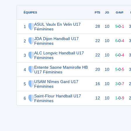
ÉQUIPES
PTS
JO
G-N-P
ASUL Vaulx En Velin U17
1
28
10
9
-
0
-
1
Féminines
JDA Dijon Handball U17
2
22
10
6
-
0
-
4
Féminines
ALC Longvic Handball U17
3
22
10
6
-
0
-
4
Féminines
Entente Saone Mamirolle HB
4
20
10
5
-
0
-
5
U17 Féminines
USAM Nîmes Gard U17
5
16
10
3
-
0
-
7
Féminines
Saint-Flour Handball U17
6
12
10
1
-
0
-
9
Féminines