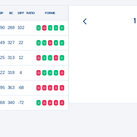
BP
BC
DIFF
RATIO
FORME
390
288
102
V
D
V
V
V
349
327
22
V
V
D
V
V
325
313
12
D
V
V
D
V
322
318
4
D
V
V
V
D
295
363
-68
D
D
D
D
D
268
340
-72
V
D
D
D
D