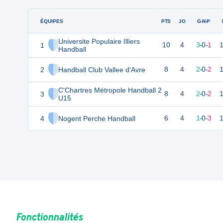
ÉQUIPES
PTS
JO
G-N-P
Universite Populaire Illiers
1
10
4
3
-
0
-
1
Handball
2
Handball Club Vallee d'Avre
8
4
2
-
0
-
2
C'Chartres Métropole Handball 2
3
8
4
2
-
0
-
2
U15
4
Nogent Perche Handball
6
4
1
-
0
-
3
Fonctionnalités