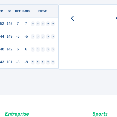
BP
BC
DIFF
RATIO
FORME
152
145
7
7
?
?
?
?
?
144
149
-5
-5
?
?
?
?
?
148
142
6
6
?
?
?
?
?
143
151
-8
-8
?
?
?
?
?
Entreprise
Sports