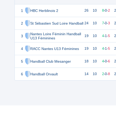
1
HBC Herblinois 2
26
10
8
-
0
-
2
2
St Sébastien Sud Loire Handball
24
10
7
-
0
-
3
Nantes Loire Féminin Handball
3
19
10
4
-
1
-
5
U13 Féminines
4
RACC Nantes U13 Féminines
19
10
4
-
1
-
5
5
Handball Club Mesanger
18
10
4
-
0
-
6
6
Handball Orvault
14
10
2
-
0
-
8