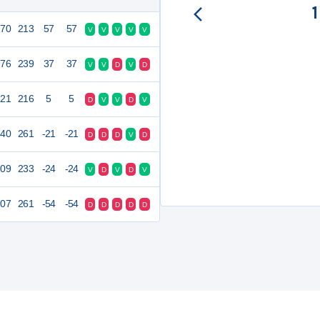
270
213
57
57
V
V
V
V
V
276
239
37
37
V
V
D
V
D
221
216
5
5
D
V
V
D
V
240
261
-21
-21
D
D
D
V
D
209
233
-24
-24
V
D
V
D
V
207
261
-54
-54
D
D
D
D
D