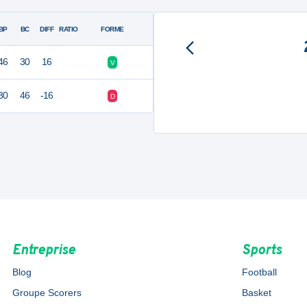
BP
BC
DIFF
RATIO
FORME
46
30
16
V
30
46
-16
D
Entreprise
Sports
Blog
Football
Groupe Scorers
Basket