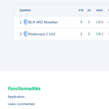
ÉQUIPES
PTS
JO
G-N-P
1
BLR ARC Mosellan
3
1
1
-
0
-
0
2
Rodemack 2 U15
1
1
0
-
0
-
1
Fonctionnalités
Application
Lives commentés