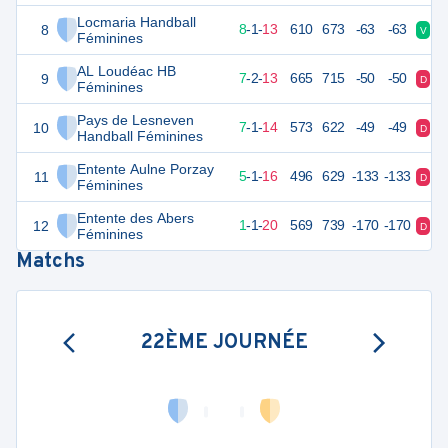
Locmaria Handball
8
39
22
8
-
1
-
13
610
673
-63
-63
V
D
Féminines
AL Loudéac HB
9
38
22
7
-
2
-
13
665
715
-50
-50
D
V
Féminines
Pays de Lesneven
10
37
22
7
-
1
-
14
573
622
-49
-49
D
N
Handball Féminines
Entente Aulne Porzay
11
32
22
5
-
1
-
16
496
629
-133
-133
D
D
Féminines
Entente des Abers
12
25
22
1
-
1
-
20
569
739
-170
-170
D
D
Féminines
Matchs
22ÈME JOURNÉE