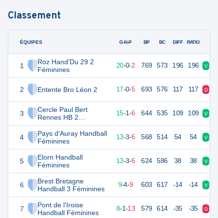
Classement
ÉQUIPES
PTS
JO
G-N-P
BP
BC
DIFF
RATIO
Roz Hand'Du 29 2
1
62
22
20
-
0
-
2
769
573
196
196
V
V
Féminines
2
Entente Bro Léon 2
56
22
17
-
0
-
5
693
576
117
117
D
V
Cercle Paul Bert
3
53
22
15
-
1
-
6
644
535
109
109
V
N
Rennes HB 2
Féminines
Pays d'Auray Handball
4
51
22
13
-
3
-
6
568
514
54
54
V
D
Féminines
Elorn Handball
5
51
22
13
-
3
-
6
624
586
38
38
V
D
Féminines
Brest Bretagne
6
44
22
9
-
4
-
9
603
617
-14
-14
V
V
Handball 3 Féminines
Pont de l'Iroise
7
39
22
8
-
1
-
13
579
614
-35
-35
D
V
Handball Féminines