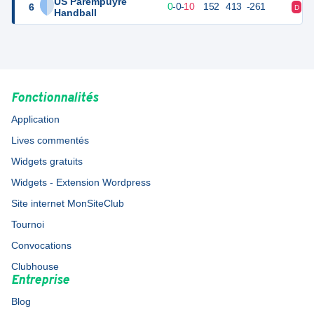
US Parempuyre
6
10
10
0
-
0
-
10
152
413
-261
D
D
Handball
Fonctionnalités
Application
Lives commentés
Widgets gratuits
Widgets - Extension Wordpress
Site internet MonSiteClub
Tournoi
Convocations
Clubhouse
Entreprise
Blog