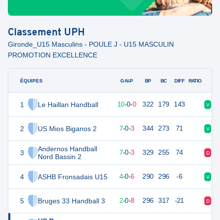
Classement
UPH
Gironde_U15 Masculins - POULE J - U15 MASCULIN
PROMOTION EXCELLENCE
ÉQUIPES
PTS
JO
G-N-P
BP
BC
DIFF
RATIO
1
Le Haillan Handball
30
10
10
-
0
-
0
322
179
143
V
V
2
US Mios Biganos 2
24
10
7
-
0
-
3
344
273
71
V
V
Andernos Handball
3
24
10
7
-
0
-
3
329
255
74
D
D
Nord Bassin 2
4
ASHB Fronsadais U15
18
10
4
-
0
-
6
290
296
-6
V
D
5
Bruges 33 Handball 3
14
10
2
-
0
-
8
296
317
-21
D
V