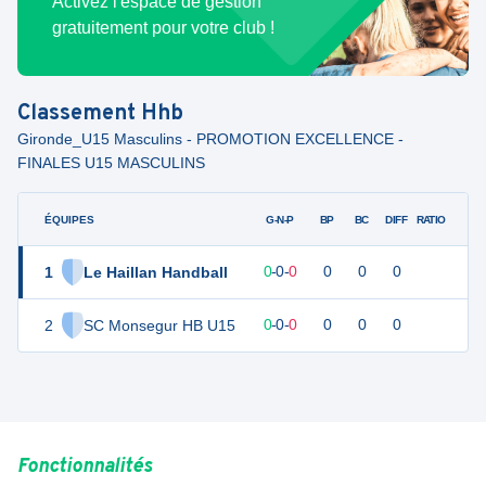
Activez l'espace de gestion
gratuitement pour votre club !
Classement
Hhb
Gironde_U15 Masculins - PROMOTION EXCELLENCE -
FINALES U15 MASCULINS
ÉQUIPES
PTS
JO
G-N-P
BP
BC
DIFF
RATIO
1
Le Haillan Handball
0
0
0
-
0
-
0
0
0
0
2
SC Monsegur HB U15
0
0
0
-
0
-
0
0
0
0
Fonctionnalités