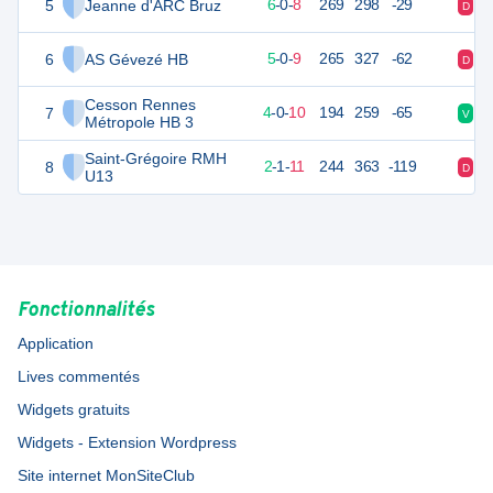
5
Jeanne d'ARC Bruz
26
14
6
-
0
-
8
269
298
-29
D
D
6
AS Gévezé HB
24
14
5
-
0
-
9
265
327
-62
D
D
Cesson Rennes
7
20
14
4
-
0
-
10
194
259
-65
V
D
Métropole HB 3
Saint-Grégoire RMH
8
19
14
2
-
1
-
11
244
363
-119
D
D
U13
Fonctionnalités
Application
Lives commentés
Widgets gratuits
Widgets - Extension Wordpress
Site internet MonSiteClub