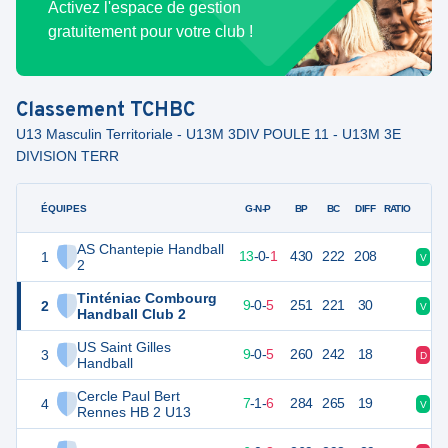
Activez l'espace de gestion
gratuitement pour votre club !
Classement
TCHBC
U13 Masculin Territoriale - U13M 3DIV POULE 11 - U13M 3E
DIVISION TERR
ÉQUIPES
PTS
JO
G-N-P
BP
BC
DIFF
RATIO
AS Chantepie Handball
1
40
14
13
-
0
-
1
430
222
208
V
V
2
Tinténiac Combourg
2
32
14
9
-
0
-
5
251
221
30
V
V
Handball Club 2
US Saint Gilles
3
32
14
9
-
0
-
5
260
242
18
D
V
Handball
Cercle Paul Bert
4
28
14
7
-
1
-
6
284
265
19
V
D
Rennes HB 2 U13