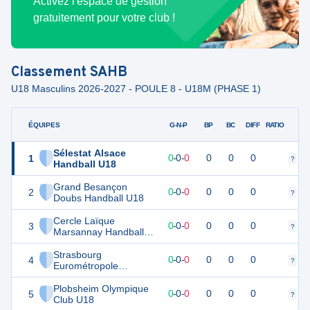
Activez l'espace de gestion
gratuitement pour votre club !
Classement
SAHB
U18 Masculins 2026-2027 - POULE 8 - U18M (PHASE 1)
ÉQUIPES
PTS
JO
G-N-P
BP
BC
DIFF
RATIO
Sélestat Alsace
1
0
0
0
-
0
-
0
0
0
0
?
?
Handball U18
Grand Besançon
2
0
0
0
-
0
-
0
0
0
0
?
?
Doubs Handball U18
Cercle Laïque
3
0
0
0
-
0
-
0
0
0
0
?
?
Marsannay Handball
U18
Strasbourg
4
0
0
0
-
0
-
0
0
0
0
?
?
Eurométropole
Handball U18
Plobsheim Olympique
5
0
0
0
-
0
-
0
0
0
0
?
?
Club U18