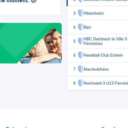
 le moment. 😔
3
Hilsenheim
4
Barr
HBC Dambach la Ville 3
5
Féminines
6
Handball Club Erstein
7
Marckolsheim
8
Reichstett 3 U13 Fémini