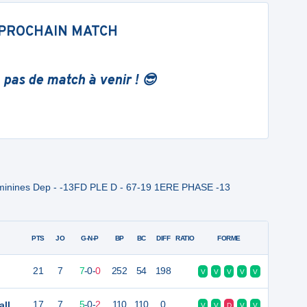
PROCHAIN MATCH
 pas de match à venir ! 😎
Feminines Dep - -13FD PLE D - 67-19 1ERE PHASE -13
PTS
JO
G-N-P
BP
BC
DIFF
RATIO
FORME
21
7
7
-
0
-
0
252
54
198
V
V
V
V
V
all
17
7
5
-
0
-
2
110
110
0
V
V
D
V
V