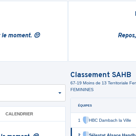
r le moment. 😔
Repos,
Classement
SAHB
67-19 Moins de 13 Territoriale 
FEMININES
ÉQUIPES
CALENDRIER
1
HBC Dambach la Ville
2
Sélestat Alsace Handb