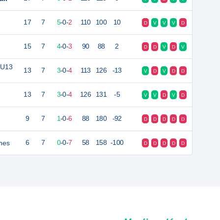
17
7
5
-
0
-
2
110
100
10
D
V
V
V
D
15
7
4
-
0
-
3
90
88
2
D
D
V
D
V
 U13
13
7
3
-
0
-
4
113
126
-13
V
D
V
D
D
13
7
3
-
0
-
4
126
131
-5
V
V
D
V
D
9
7
1
-
0
-
6
88
180
-92
D
D
D
D
D
nes
6
7
0
-
0
-
7
58
158
-100
D
D
D
D
D