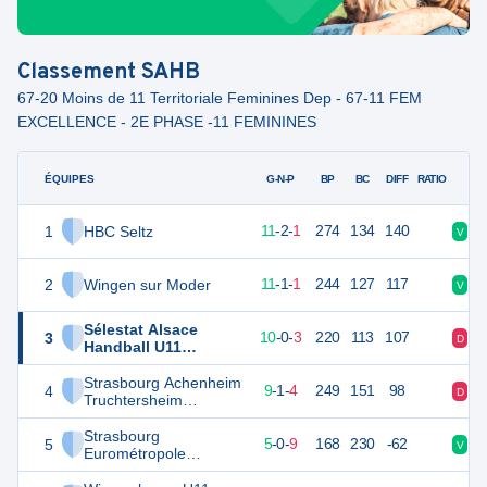
Classement
SAHB
67-20 Moins de 11 Territoriale Feminines Dep - 67-11 FEM
EXCELLENCE - 2E PHASE -11 FEMININES
ÉQUIPES
PTS
JO
G-N-P
BP
BC
DIFF
RATIO
1
HBC Seltz
38
14
11
-
2
-
1
274
134
140
V
V
2
Wingen sur Moder
36
13
11
-
1
-
1
244
127
117
V
V
Sélestat Alsace
3
33
13
10
-
0
-
3
220
113
107
D
V
Handball U11
Féminines
Strasbourg Achenheim
4
33
14
9
-
1
-
4
249
151
98
D
V
Truchtersheim
Handball U11
Féminines
Strasbourg
5
24
14
5
-
0
-
9
168
230
-62
V
D
Eurométropole
Handball