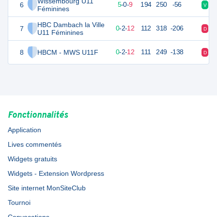
Wissembourg U11
6
24
14
5
-
0
-
9
194
250
-56
V
D
Féminines
HBC Dambach la Ville
7
16
14
0
-
2
-
12
112
318
-206
D
D
U11 Féminines
8
HBCM - MWS U11F
16
14
0
-
2
-
12
111
249
-138
D
D
Fonctionnalités
Application
Lives commentés
Widgets gratuits
Widgets - Extension Wordpress
Site internet MonSiteClub
Tournoi