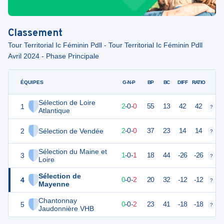
Classement
Tour Territorial Ic Féminin Pdll - Tour Territorial Ic Féminin Pdll
Avril 2024 - Phase Principale
ÉQUIPES
PTS
JO
G-N-P
BP
BC
DIFF
RATIO
Sélection de Loire
1
6
2
2
-
0
-
0
55
13
42
42
?
?
Atlantique
2
Sélection de Vendée
6
2
2
-
0
-
0
37
23
14
14
?
?
Sélection du Maine et
3
4
2
1
-
0
-
1
18
44
-26
-26
?
?
Loire
Sélection de
4
2
2
0
-
0
-
2
20
32
-12
-12
?
?
Mayenne
Chantonnay
5
2
2
0
-
0
-
2
23
41
-18
-18
?
?
Jaudonnière VHB