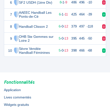
6
SF2 USDH (1ère Div)
35
18
8
-
1
-
9
486
496
-10
D
D
AAEEC Handball Les
7
30
18
6
-
1
-
11
425
464
-39
V
D
Ponts-de-Cé
8
Handball Clisson 2
30
18
6
-
0
-
12
379
497
-118
D
D
OHB Ste Gemmes sur
9
28
18
5
-
0
-
13
395
445
-50
D
V
Loire 2
Sèvre Vendée
10
28
18
5
-
0
-
13
398
466
-68
V
D
Handball Féminines
Fonctionnalités
Application
Lives commentés
Widgets gratuits