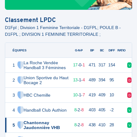
Classement
LPDC
D1Fpl ; Division 1 Feminine Territoriale - D1FPL; POULE B -
D1FPL ; DIVISION 1 FEMININE TERRITORIALE ;
ÉQUIPES
PTS
JO
G-N-P
BP
BC
DIFF
RATIO
La Roche Vendée
1
52
18
17
-
0
-
1
471
317
154
V
V
Handball 3 Féminines
Union Sportive du Haut
2
45
18
13
-
1
-
4
489
394
95
D
V
Bocage 2
3
HBC Chemille
39
18
10
-
1
-
7
419
409
10
D
D
4
Handball Club Authion
36
18
8
-
2
-
8
403
405
-2
V
V
Chantonnay
5
36
18
8
-
2
-
8
438
410
28
V
V
Jaudonnière VHB