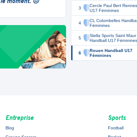
 le moment. 😔
Cercle Paul Bert Renne
3
U17 Féminines
CL Colombelles Handbal
4
Féminines
Stella Sports Saint Maur
5
Handball U17 Féminine
Rouen Handball U17
6
Féminines
Entreprise
Sports
Blog
Football