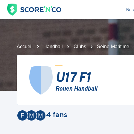
Nos 
Accueil
Handball
Clubs
Seine-Maritime
U17 F1
Rouen Handball
4
fans
F
M
M