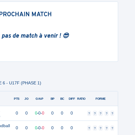
PROCHAIN MATCH
 pas de match à venir ! 😎
E 6 - U17F (PHASE 1)
PTS
JO
G-N-P
BP
BC
DIFF
RATIO
FORME
e
0
0
0
-
0
-
0
0
0
0
?
?
?
?
?
s
dball
0
0
0
-
0
-
0
0
0
0
?
?
?
?
?