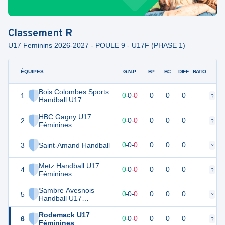
Classement
R
U17 Feminins 2026-2027 - POULE 9 - U17F (PHASE 1)
ÉQUIPES
PTS
JO
G-N-P
BP
BC
DIFF
RATIO
Bois Colombes Sports
1
0
0
0
-
0
-
0
0
0
0
?
?
Handball U17
Féminines
HBC Gagny U17
2
0
0
0
-
0
-
0
0
0
0
?
?
Féminines
3
Saint-Amand Handball
0
0
0
-
0
-
0
0
0
0
?
?
Metz Handball U17
4
0
0
0
-
0
-
0
0
0
0
?
?
Féminines
Sambre Avesnois
5
0
0
0
-
0
-
0
0
0
0
?
?
Handball U17
Féminines
Rodemack U17
6
0
0
0
-
0
-
0
0
0
0
?
?
Féminines